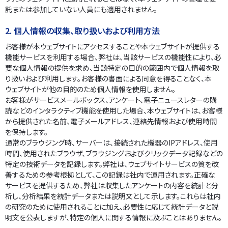
託または参加していない人員にも適用されません。
2. 個人情報の収集、取り扱いおよび利用方法
お客様が本ウェブサイトにアクセスすることや本ウェブサイトが提供する
機能サービスを利用する場合、弊社は、当該サービスの機能性により、必
要な個人情報の提供を求め、当該特定の目的の範囲内で個人情報を取
り扱いおよび利用します。お客様の書面による同意を得ることなく、本
ウェブサイトが他の目的のため個人情報を使用しません。
お客様がサービスメールボックス、アンケート、電子ニュースレターの購
読などのインタラクティブ機能を使用した場合、本ウェブサイトは、お客様
から提供された名前、電子メールアドレス、連絡先情報および使用時間
を保持します。
通常のブラウジング時、サーバーは、接続された機器のIPアドレス、使用
時間、使用されたブラウザ、ブラウジングおよびクリックデータ記録などの
特定の技術データを記録します。弊社は、ウェブサイトサービスの質を改
善するための参考根拠として、この記録は社内で運用されます。
正確な
サービスを提供するため、弊社は収集したアンケートの内容を統計と分
析し、分析結果を統計データまたは説明文として示します。これらは社内
の研究のために使用されることに加え、必要性に応じて統計データと説
明文を公表しますが、特定の個人に関する情報に及ぶことはありません。