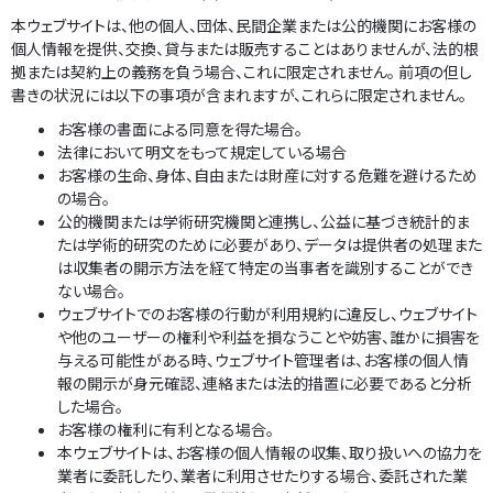
本ウェブサイトは、他の個人、団体、民間企業または公的機関にお客様の
個人情報を提供、交換、貸与または販売することはありませんが、法的根
拠または契約上の義務を負う場合、これに限定されません。 前項の但し
書きの状況には以下の事項が含まれますが、これらに限定されません。
お客様の書面による同意を得た場合。
法律において明文をもって規定している場合
お客様の生命、身体、自由または財産に対する危難を避けるため
の場合。
公的機関または学術研究機関と連携し、公益に基づき統計的ま
たは学術的研究のために必要があり、データは提供者の処理また
は収集者の開示方法を経て特定の当事者を識別することができ
ない場合。
ウェブサイトでのお客様の行動が利用規約に違反し、ウェブサイト
や他のユーザーの権利や利益を損なうことや妨害、誰かに損害を
与える可能性がある時、ウェブサイト管理者は、お客様の個人情
報の開示が身元確認、連絡または法的措置に必要であると分析
した場合。
お客様の権利に有利となる場合。
本ウェブサイトは、お客様の個人情報の収集、取り扱いへの協力を
業者に委託したり、業者に利用させたりする場合、委託された業